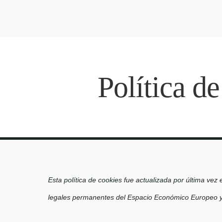
Gaviotas
Beach & Golf
Almerimar
Gaviotas
Política d
apartments
Beach & Golf
Almerimar
apartments
Esta política de cookies fue actualizada por última vez 
legales permanentes del Espacio Económico Europeo y